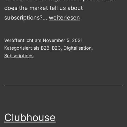
does the market tell us about
Subscriptions
subscriptions?…
weiterlesen
–
the
Veröffentlicht am
November 5, 2021
business
Kategorisiert als
B2B
,
B2C
,
Digitalisation
,
model
Subscriptions
for
the
future.
Clubhouse