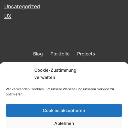
Uncategorized
UX
Blog
Portfolio
Projects
Imprint & Data Protection
Cookie-Zustimmung
verwalten
Wir verwenden Cookies, um unsere Website und unseren Service zu
optimieren.
BERND KUNKEL
Cookies akzeptieren
Imprint & Data Protection
Ablehnen
Stolz präsentiert von
WordPress
.