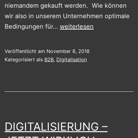
niemandem gekauft werden. Wie können
wir also in unserem Unternehmen optimale
SALES-
Bedingungen für…
weiterlesen
APPS
–
Veröffentlicht am
November 8, 2018
VOM
Kategorisiert als
B2B
,
Digitalisation
PDF
ZUM
WIRKLICHEN
ASSISTENTEN.
DIGITALISIERUNG –