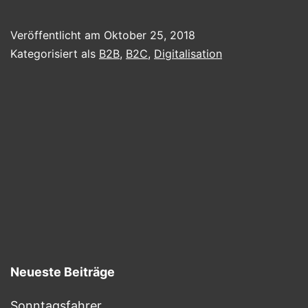
–
JETZT
Veröffentlicht am
Oktober 25, 2018
WIRKLICH
Kategorisiert als
B2B
,
B2C
,
Digitalisation
Neueste Beiträge
Sonntagsfahrer