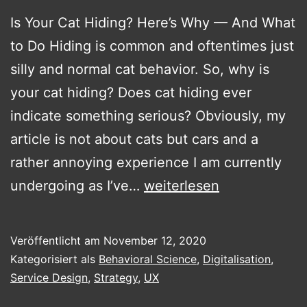
Is Your Cat Hiding? Here’s Why — And What
to Do Hiding is common and oftentimes just
silly and normal cat behavior. So, why is
your cat hiding? Does cat hiding ever
indicate something serious? Obviously, my
article is not about cats but cars and a
rather annoying experience I am currently
Uncertainty
undergoing as I’ve…
weiterlesen
with
cars.
Veröffentlicht am
November 12, 2020
Kategorisiert als
Behavioral Science
,
Digitalisation
,
Service Design
,
Strategy
,
UX