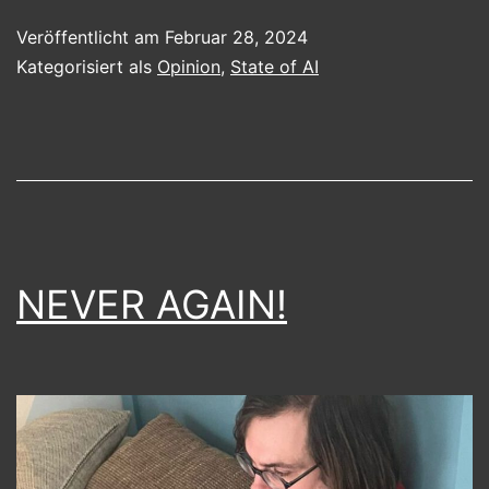
AI
Veröffentlicht am
Februar 28, 2024
and
Kategorisiert als
Opinion
,
State of AI
PR
desaster
NEVER AGAIN!