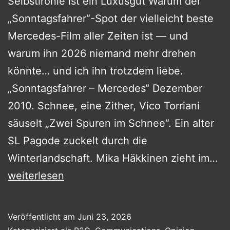
Selbstironie ist ein Luxusgut Warum der
„Sonntagsfahrer“-Spot der vielleicht beste
Mercedes-Film aller Zeiten ist — und
warum ihn 2026 niemand mehr drehen
könnte… und ich ihn trotzdem liebe.
„Sonntagsfahrer – Mercedes“ Dezember
2010. Schnee, eine Zither, Vico Torriani
säuselt „Zwei Spuren im Schnee“. Ein alter
SL Pagode zuckelt durch die
So
Winterlandschaft. Mika Häkkinen zieht im…
weiterlesen
Veröffentlicht am
Juni 23, 2026