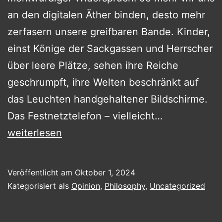
an den digitalen Äther binden, desto mehr
zerfasern unsere greifbaren Bande. Kinder,
einst Könige der Sackgassen und Herrscher
über leere Plätze, sehen ihre Reiche
geschrumpft, ihre Welten beschränkt auf
das Leuchten handgehaltener Bildschirme.
Das
Das Festnetztelefon – vielleicht…
Paradox
weiterlesen
der
Verbindung:
Veröffentlicht am
Oktober 1, 2024
Wie
Kategorisiert als
Opinion
,
Philosophy
,
Uncategorized
Technologie
unsere