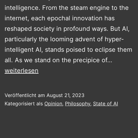
intelligence. From the steam engine to the
internet, each epochal innovation has
reshaped society in profound ways. But AI,
particularly the looming advent of hyper-
intelligent AI, stands poised to eclipse them
Dancing
all. As we stand on the precipice of…
with
weiterlesen
Titans:
Bracing
Veröffentlicht am
August 21, 2023
for
Kategorisiert als
Opinion
,
Philosophy
,
State of AI
the
Age
of