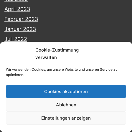
April 2023
Februar 2023
Januar 2023
Juli 2022
Juni 2022
Cookie-Zustimmung
verwalten
Januar 2022
November 2021
Wir verwenden Cookies, um unsere Website und unseren Service zu
optimieren.
Januar 2021
November 2020
Cookies akzeptieren
September 2020
Ablehnen
März 2019
Einstellungen anzeigen
Dezember 2018
November 2018