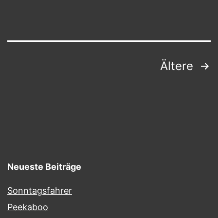
Ultra-
Powerful
AI
Seitennummerierung
Ältere
der
Beiträge
Neueste Beiträge
Sonntagsfahrer
Peekaboo