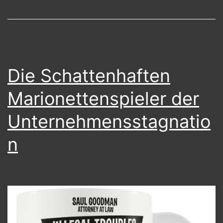
und
damit
die
Demokratie?
Die Schattenhaften
Marionettenspieler der
Unternehmensstagnatio
n