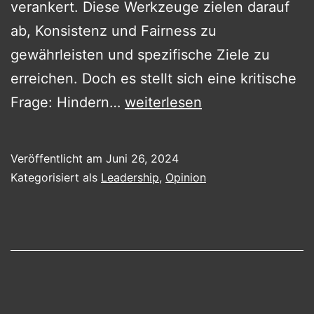
verankert. Diese Werkzeuge zielen darauf
ab, Konsistenz und Fairness zu
gewährleisten und spezifische Ziele zu
erreichen. Doch es stellt sich eine kritische
We
Frage: Hindern…
weiterlesen
play
to
Veröffentlicht am
Juni 26, 2024
win
Kategorisiert als
Leadership
,
Opinion
–
aber
gewinnen
wir
langfristig?