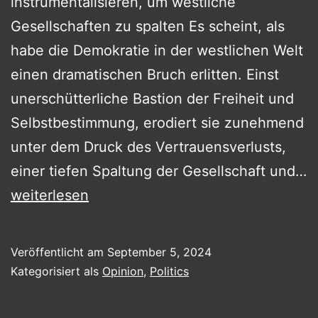
instrumentalisieren, um westliche
Gesellschaften zu spalten Es scheint, als
habe die Demokratie in der westlichen Welt
einen dramatischen Bruch erlitten. Einst
unerschütterliche Bastion der Freiheit und
Selbstbestimmung, erodiert sie zunehmend
unter dem Druck des Vertrauensverlusts,
einer tiefen Spaltung der Gesellschaft und…
Verlieren
weiterlesen
oder
Integrieren
Veröffentlicht am
September 5, 2024
wir
Kategorisiert als
Opinion
,
Politics
die
GenZ