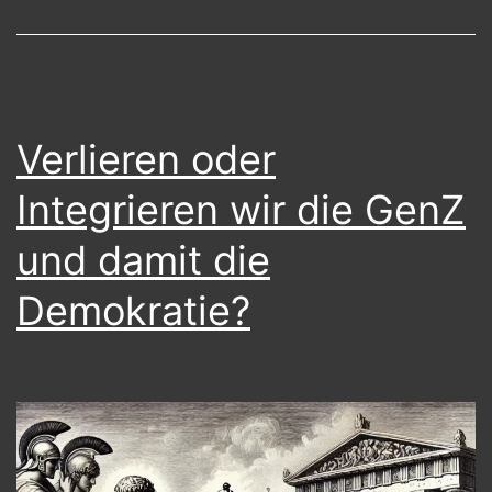
Kinder
verstrickt
und
entfremdet
Verlieren oder
Integrieren wir die GenZ
und damit die
Demokratie?