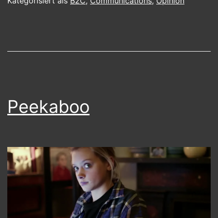
Kategorisiert als
B2C
,
Communications
,
Opinion
Peekaboo