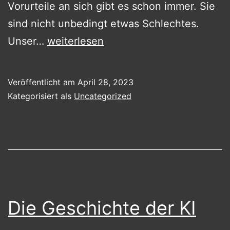
Vorurteile an sich gibt es schon immer. Sie
sind nicht unbedingt etwas Schlechtes.
Bias
Unser…
weiterlesen
in
der
Veröffentlicht am
April 28, 2023
KI
Kategorisiert als
Uncategorized
–
Erkennen
und
Verbessern
Die Geschichte der KI