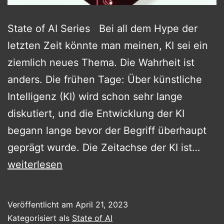
State of AI Series Bei all dem Hype der
letzten Zeit könnte man meinen, KI sei ein
ziemlich neues Thema. Die Wahrheit ist
anders. Die frühen Tage: Über künstliche
Intelligenz (KI) wird schon sehr lange
diskutiert, und die Entwicklung der KI
begann lange bevor der Begriff überhaupt
Die
geprägt wurde. Die Zeitachse der KI ist…
Gesc
weiterlesen
der
KI
Veröffentlicht am
April 21, 2023
Kategorisiert als
State of AI