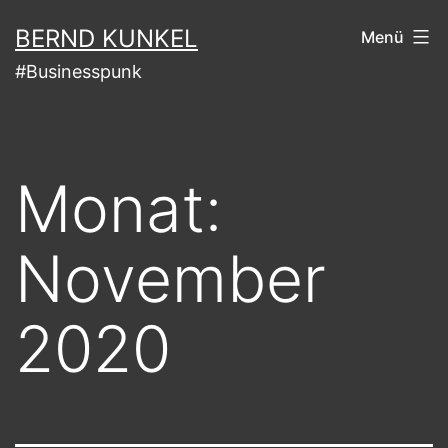
Zum
BERND KUNKEL
Menü
Inhalt
#Businesspunk
springen
Monat:
November
2020