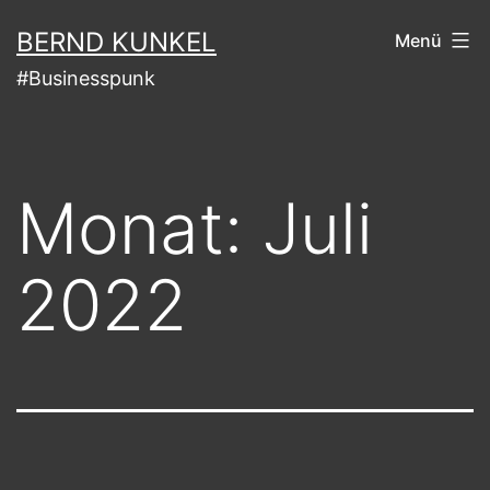
Zum
BERND KUNKEL
Menü
Inhalt
#Businesspunk
springen
Monat:
Juli
2022