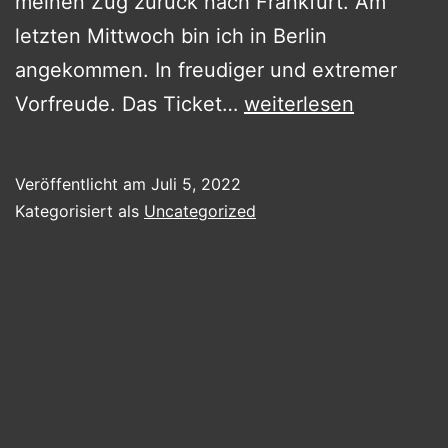
meinen Zug zurück nach Frankfurt. Am
letzten Mittwoch bin ich in Berlin
angekommen. In freudiger und extremer
Die
Vorfreude. Das Ticket…
weiterlesen
Fusion
oder
Veröffentlicht am
Juli 5, 2022
Live
Kategorisiert als
Uncategorized
Nation?
Gesellschaftspolitisc
relevant.