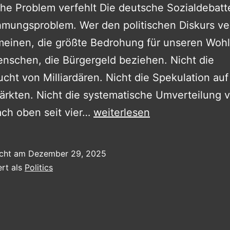
che Problem verfehlt Die deutsche Sozialdebatt
ungsproblem. Wer den politischen Diskurs ver
meinen, die größte Bedrohung für unseren Woh
nschen, die Bürgergeld beziehen. Nicht die
ucht von Milliardären. Nicht die Spekulation auf
rkten. Nicht die systematische Umverteilung 
Soziale
ch oben seit vier…
weiterlesen
Marktwirtschaft
–
icht am
Dezember 29, 2025
not!
ert als
Politics