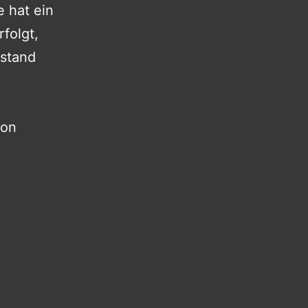
e hat ein
folgt,
lstand
von