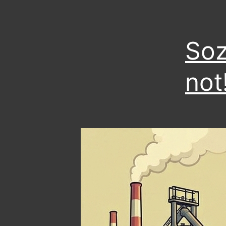
Soz
not