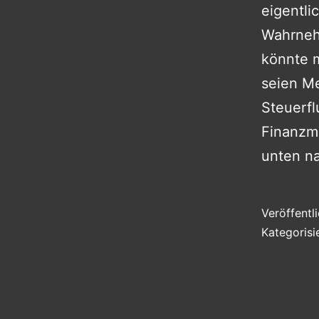
eigentli
Wahrnehm
könnte 
seien Me
Steuerfl
Finanzmä
unten na
Veröffentl
Kategorisi