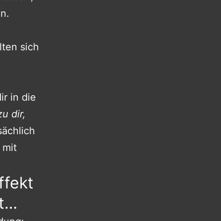
n.
lten sich
r in die
zu dir,
sächlich
 mit
ffekt
st…