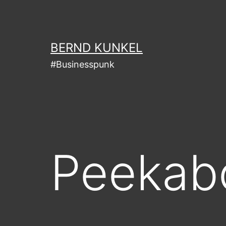
Zum
Inhalt
springen
BERND KUNKEL
#Businesspunk
Peekab