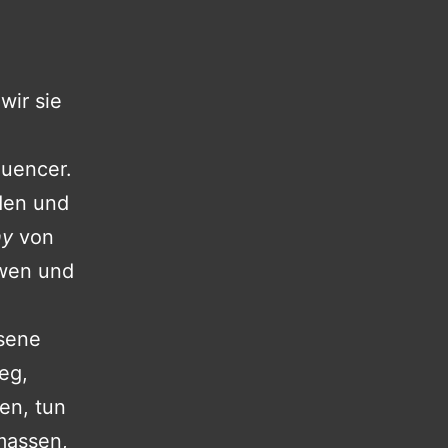
wir sie
luencer.
den und
hy
von
öwen und
hsene
eg,
en, tun
massen,