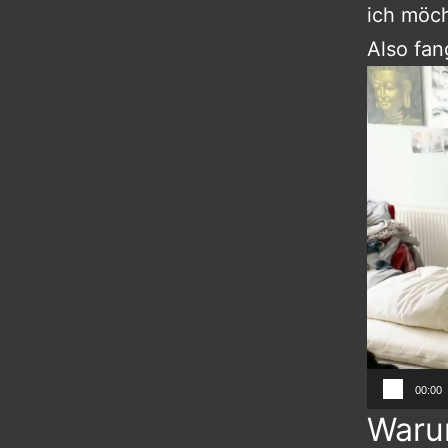
ich möc
Also fan
Video-
Player
00:00
Waru