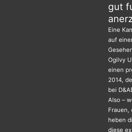
gut f
aner
Eine Kam
auf eine
Gesehenw
Ogilvy U
einen pr
2014, d
bei D&AD
Also – 
Frauen, 
heben di
diese ex