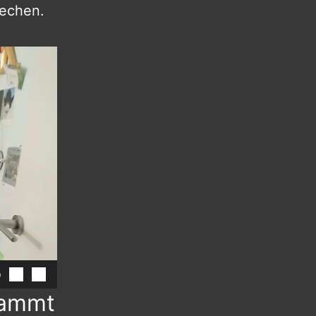
rechen.
0
dammt