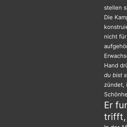
stellen 
Die Kamp
konstrui
nicht fü
aufgehör
Erwachse
Hand drü
du bist 
zündet, 
Schönhei
Er fu
triff