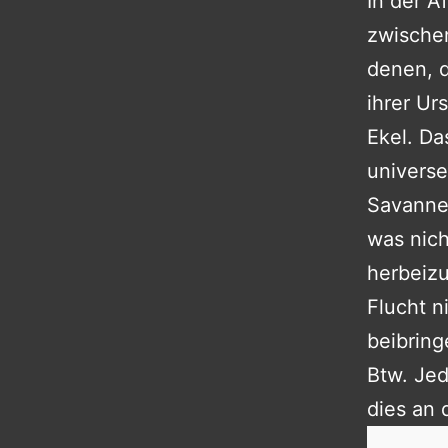
In der A
zwische
denen, d
ihrer Ur
Ekel. Da
universe
Savanne 
was nich
herbeizu
Flucht n
beibring
Btw. Jed
dies an 