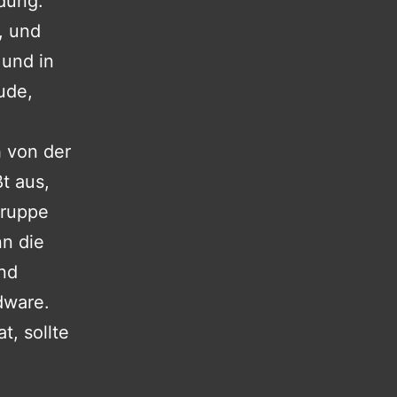
idung:
, und
 und in
ude,
h von der
t aus,
Gruppe
nn die
ind
dware.
t, sollte