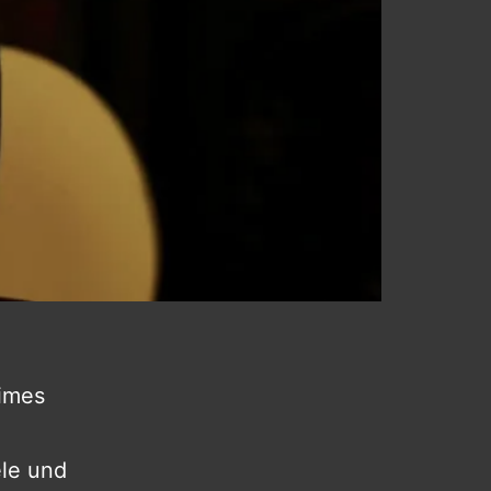
Times
ele und