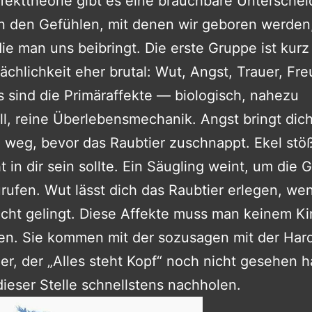
ffekttheorie gibt es eine brauchbare Untersche
n den Gefühlen, mit denen wir geboren werden
ie man uns beibringt. Die erste Gruppe ist kurz
sächlichkeit eher brutal: Wut, Angst, Trauer, Fre
s sind die Primäraffekte — biologisch, nahezu
ll, reine Überlebensmechanik. Angst bringt dic
weg, bevor das Raubtier zuschnappt. Ekel stöß
t in dir sein sollte. Ein Säugling weint, um die 
rufen. Wut lässt dich das Raubtier erlegen, we
icht gelingt. Diese Affekte muss man keinem K
en. Sie kommen mit der sozusagen mit der Har
er, der „Alles steht Kopf“ noch nicht gesehen ha
dieser Stelle schnellstens nachholen.