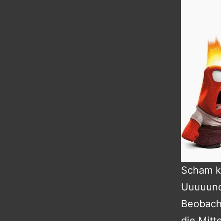
Scham ko
Uuuuund
Beobacht
die Mitt