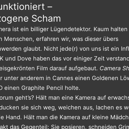
unktioniert –
zogene Scham
era ist ein billiger Lügendetektor. Kaum halten 
n Menschen, erfahren wir, was dieser übers
erden glaubt. Nicht jede(r) von uns ist ein Inf
K und Dove haben das vor einiger Zeit verstan
eisgekrönten Film darauf aufgebaut.
Camera S
er unter anderem in Cannes einen Goldenen L
 einen Graphite Pencil holte.
worum geht’s? Hält man eine Kamera auf erwac
ducken sie sich weg, weichen aus, lachen es w
e Hand. Hält man die Kamera auf kleine Mädch
akt das Gegenteil: Sie posieren, schneiden Gri