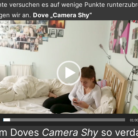
hte versuchen es auf wenige Punkte runterzub
gen wir an.
Dove „Camera Shy“
01:0
m Doves
Camera Shy
so ver