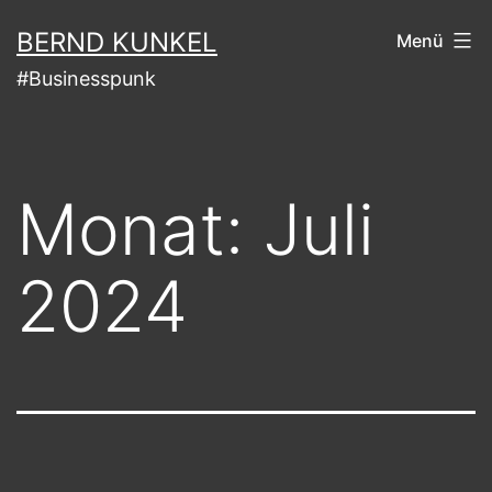
Zum
BERND KUNKEL
Menü
Inhalt
#Businesspunk
springen
Monat:
Juli
2024