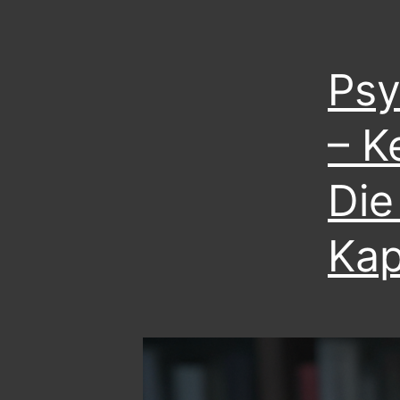
Psy
– K
Die
Kap