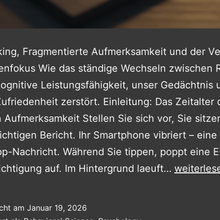
king, Fragmentierte Aufmerksamkeit und der Ve
fenfokus Wie das ständige Wechseln zwischen 
ognitive Leistungsfähigkeit, unser Gedächtnis 
ufriedenheit zerstört. Einleitung: Das Zeitalter 
n Aufmerksamkeit Stellen Sie sich vor, Sie sitze
chtigen Bericht. Ihr Smartphone vibriert – eine
-Nachricht. Während Sie tippen, poppt eine E
Psycholo
chtigung auf. Im Hintergrund laeuft…
weiterles
Durchgesp
–
icht am
Januar 19, 2026
Kein