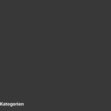
g
nsackgasse
Kategorien