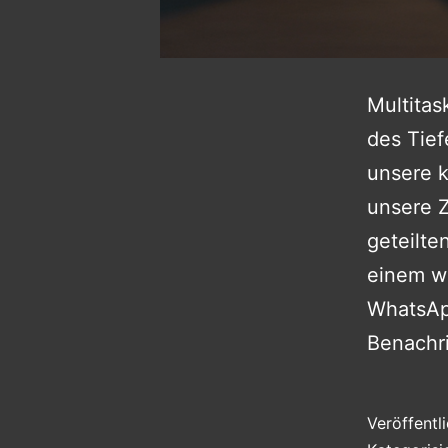
Multitas
des Tie
unsere k
unsere Z
geteilte
einem wi
WhatsApp
Benachri
Veröffentl