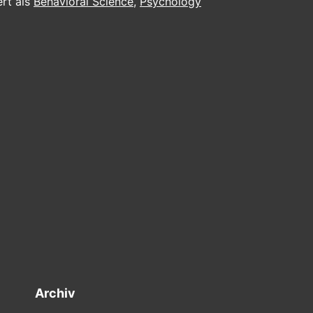
ert als
Behavioral Science
,
Psychology
Lernerfol
TEIL
I:
Die
Endorphi
–
Kapitel
3
Archiv