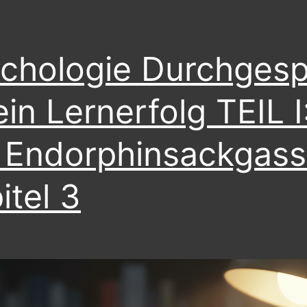
chologie Durchgespi
ein Lernerfolg TEIL I
 Endorphinsackgass
itel 3