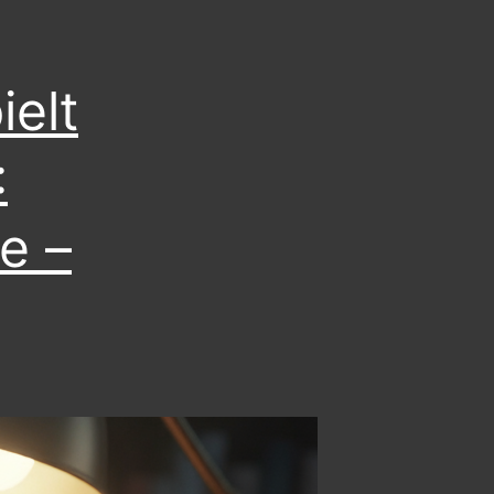
elt
:
e –