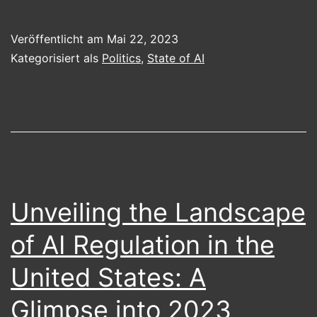
the
AI
Veröffentlicht am
Mai 22, 2023
Regulation
Kategorisiert als
Politics
,
State of AI
Conundrum:
Insights
from
US
Senate
Hearings
Unveiling the Landscape
of AI Regulation in the
United States: A
Glimpse into 2023