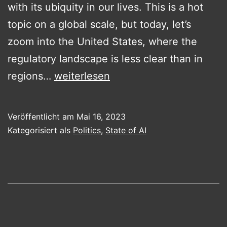
with its ubiquity in our lives. This is a hot
topic on a global scale, but today, let’s
zoom into the United States, where the
regulatory landscape is less clear than in
Unveiling
regions…
weiterlesen
the
Landscape
Veröffentlicht am
Mai 16, 2023
of
Kategorisiert als
Politics
,
State of AI
AI
Regulation
in
the
United