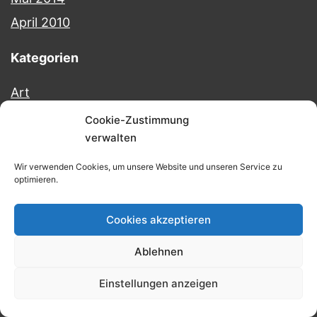
April 2010
Kategorien
Art
Audiences
Cookie-Zustimmung
verwalten
B2B
B2C
Wir verwenden Cookies, um unsere Website und unseren Service zu
optimieren.
Behavioral Science
Change
Cookies akzeptieren
Communications
Ablehnen
Daten
Einstellungen anzeigen
Digitalisation
Employer Branding