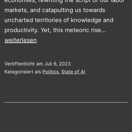
markets, and catapulting us towards
uncharted territories of knowledge and
The
productivity. Yet, this meteoric rise…
Great
weiterlesen
AI
Odyssey:
Veröffentlicht am
Juli 6, 2023
Europe’s
Kategorisiert als
Politics
,
State of AI
Vanguard
Role
and
Its
Global
Echo