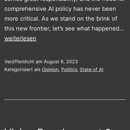
comprehensive AI policy has never been
more critical. As we stand on the brink of
N
this new frontier, let’s see what happened…
Ru
weiterlesen
Veröffentlicht am
August 8, 2023
Kategorisiert als
Opinion
,
Politics
,
State of AI