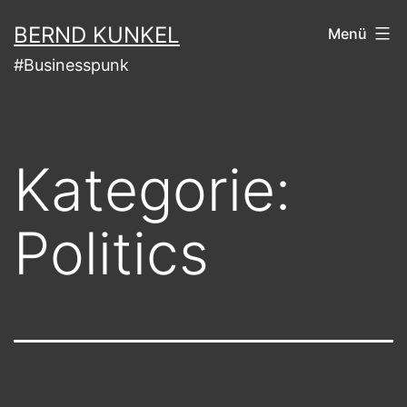
Zum
BERND KUNKEL
Menü
Inhalt
#Businesspunk
springen
Kategorie:
Politics