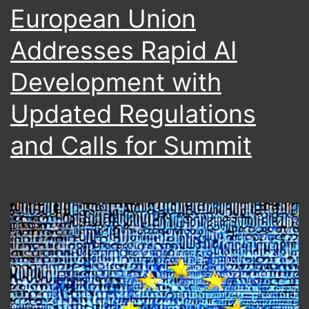
States:
European Union
A
Addresses Rapid AI
Glimpse
Development with
into
2023
Updated Regulations
and Calls for Summit