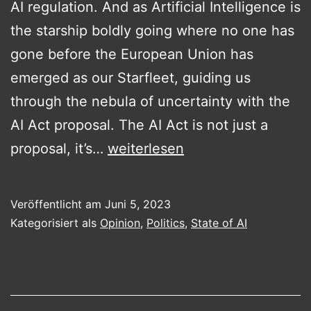
AI regulation. And as Artificial Intelligence is
the starship boldly going where no one has
gone before the European Union has
emerged as our Starfleet, guiding us
through the nebula of uncertainty with the
AI Act proposal. The AI Act is not just a
The
proposal, it’s…
weiterlesen
AI
Act:
Veröffentlicht am
Juni 5, 2023
Navigating
Kategorisiert als
Opinion
,
Politics
,
State of AI
the
Final
Frontier