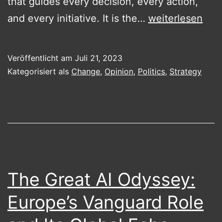
that guides every decision, every action,
Vision
and every initiative. It is the…
weiterlesen
Development
&
Veröffentlicht am
Juli 21, 2023
Change
Kategorisiert als
Change
,
Opinion
,
Politics
,
Strategy
Management
–
or
Why
the
German
The Great AI Odyssey:
Ampel
Europe’s Vanguard Role
Coalition
Fails