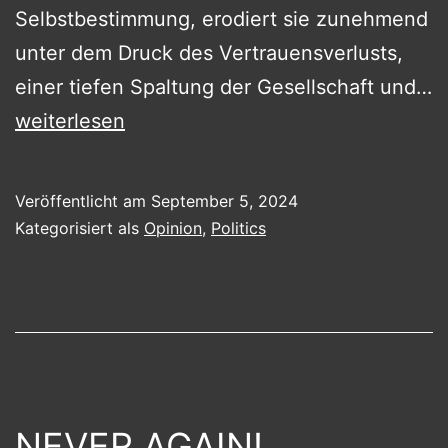
Selbstbestimmung, erodiert sie zunehmend
unter dem Druck des Vertrauensverlusts,
einer tiefen Spaltung der Gesellschaft und…
Verlieren
weiterlesen
oder
Integrieren
Veröffentlicht am
September 5, 2024
wir
Kategorisiert als
Opinion
,
Politics
die
GenZ
und
damit
die
Demokratie?
NEVER AGAIN!