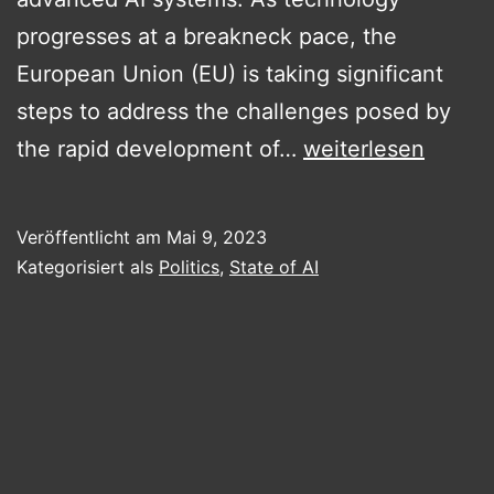
progresses at a breakneck pace, the
European Union (EU) is taking significant
steps to address the challenges posed by
European
the rapid development of…
weiterlesen
Union
Addresses
Veröffentlicht am
Mai 9, 2023
Rapid
Kategorisiert als
Politics
,
State of AI
AI
Development
with
Updated
Regulations
and