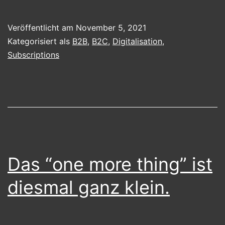
–
the
Veröffentlicht am
November 5, 2021
business
Kategorisiert als
B2B
,
B2C
,
Digitalisation
,
model
Subscriptions
for
the
future.
Das “one more thing” ist
diesmal ganz klein.