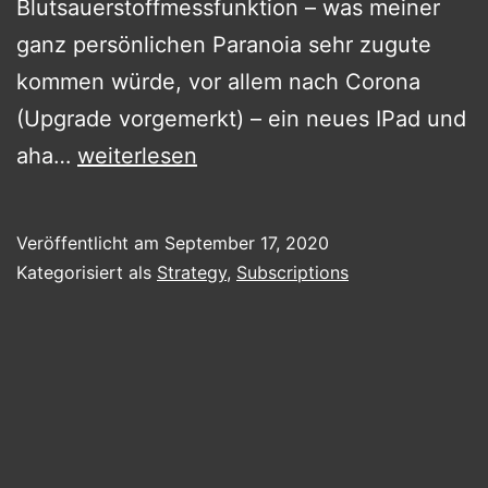
Blutsauerstoffmessfunktion – was meiner
ganz persönlichen Paranoia sehr zugute
kommen würde, vor allem nach Corona
(Upgrade vorgemerkt) – ein neues IPad und
Das
aha…
weiterlesen
“one
more
Veröffentlicht am
September 17, 2020
thing”
Kategorisiert als
Strategy
,
Subscriptions
ist
diesmal
ganz
klein.