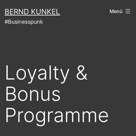
Zum
BERND KUNKEL
Menü
Inhalt
#Businesspunk
springen
Loyalty &
Bonus
Programme