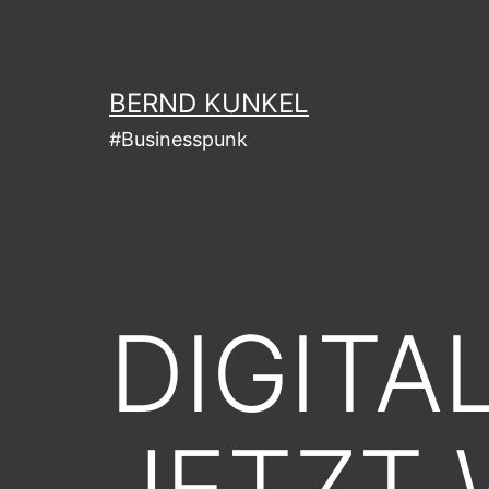
Zum
Inhalt
springen
BERND KUNKEL
#Businesspunk
DIGITA
JETZT 