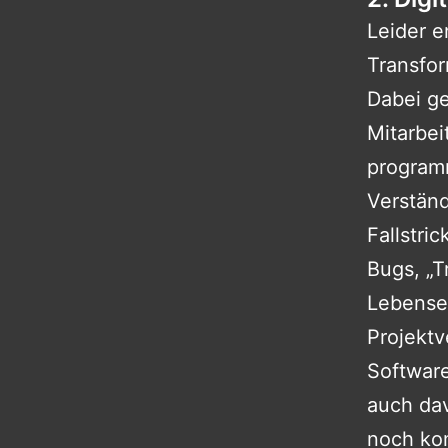
Leider e
Transfo
Dabei ge
Mitarbei
program
Verständ
Fallstri
Bugs, „T
Lebense
Projektv
Software
auch da
noch ko