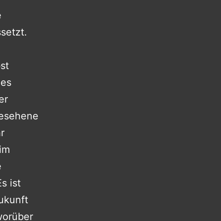
e
setzt.
st
des
er
gesehene
r
im
e
s ist
ukunft
worüber