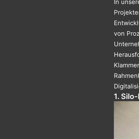
In unser
Projekte
Entwickl
von Pro
Unterne
Herausf
Klammern
Rahmenb
Digitali
1. Sil