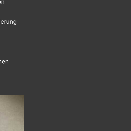
on
ierung
chen