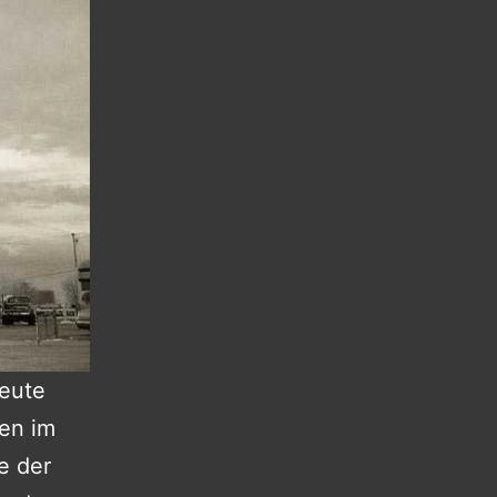
heute
en im
e der