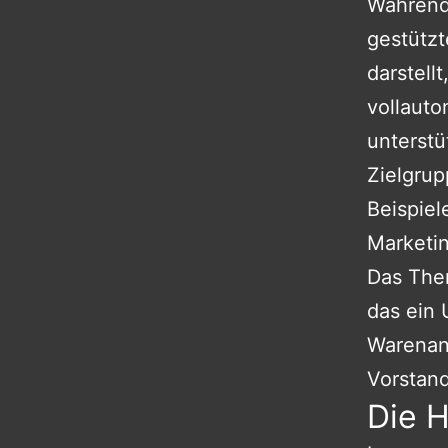
Während
gestützt
darstell
vollauto
unterstü
Zielgru
Beispiel
Marketin
Das Them
das ein 
Warenan
Vorstan
Die 