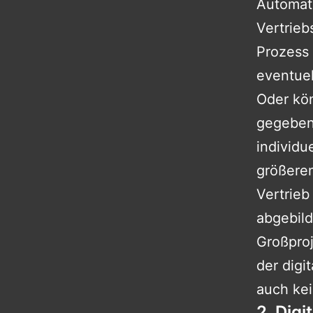
Automati
Vertrieb
Prozess 
eventuel
Oder kön
gegeben 
individu
größeren
Vertrieb
abgebild
Großpro
der digi
auch ke
2. Dig