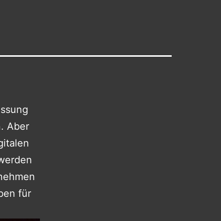
assung
. Aber
gitalen
 werden
ernehmen
ben für