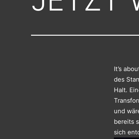
It’s ab
des Stan
Halt. Ei
Transfo
und wäre
bereits 
sich en