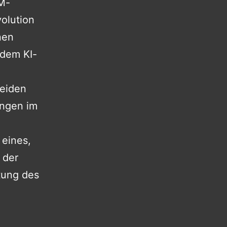
M-
volution
nen
 dem KI-
beiden
ungen im
 eines,
 der
tung des