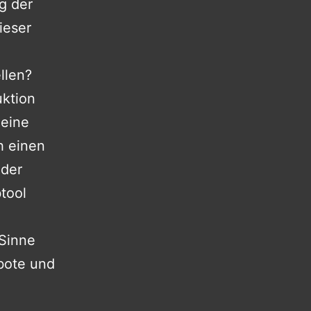
ng der
ieser
llen?
uktion
 eine
h einen
 der
tool
Sinne
rbote und