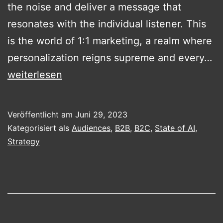
the noise and deliver a message that
resonates with the individual listener. This
is the world of 1:1 marketing, a realm where
T
personalization reigns supreme and every…
D
weiterlesen
of
Pe
Veröffentlicht am
Juni 29, 2023
Ma
Kategorisiert als
Audiences
,
B2B
,
B2C
,
State of AI
,
Ha
Strategy
th
P
of
1: