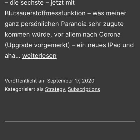
– die sechste – jetzt mit
Blutsauerstoffmessfunktion – was meiner
ganz persönlichen Paranoia sehr zugute
kommen würde, vor allem nach Corona
(Upgrade vorgemerkt) – ein neues IPad und
Das
aha…
weiterlesen
“one
more
Veröffentlicht am
September 17, 2020
thing”
Kategorisiert als
Strategy
,
Subscriptions
ist
diesmal
ganz
klein.