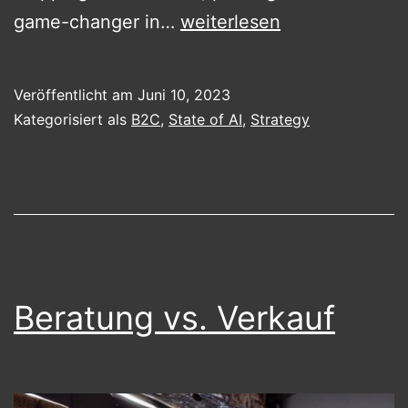
The
game-changer in…
weiterlesen
New
Era
Veröffentlicht am
Juni 10, 2023
of
Kategorisiert als
B2C
,
State of AI
,
Strategy
Personal
TrAIning
Beratung vs. Verkauf