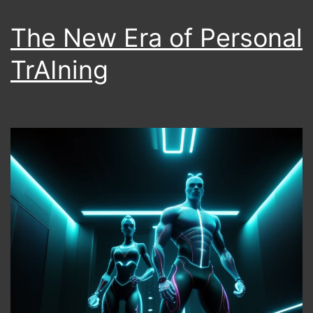
Co
a
The New Era of Personal
AI
TrAIning