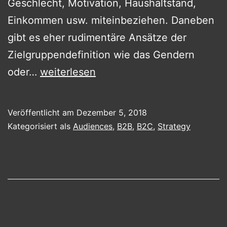
Geschlecht, Motivation, Haushaltstand,
Einkommen usw. miteinbeziehen. Daneben
gibt es eher rudimentäre Ansätze der
Zielgruppendefinition wie das Gendern
ZIELGRUPPEN
oder…
weiterlesen
IM
NETZ?
Veröffentlicht am
Dezember 5, 2018
ODER
Kategorisiert als
Audiences
,
B2B
,
B2C
,
Strategy
WIESO
B2B
UND
B2C
IM
DIGITALEN