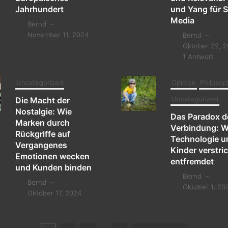
Jahrhundert
und Yang für S
Media
Bernd
–
November 11, 2024
Bernd
–
Oktober 22, 
1 Antwort
Uncategorized
Opinion
Philosop
Uncategorized
Die Macht der
Nostalgie: Wie
Das Paradox d
Marken durch
Verbindung: W
Rückgriffe auf
Technologie u
Vergangenes
Kinder verstri
Emotionen wecken
entfremdet
und Kunden binden
Bernd
–
Bernd
–
Oktober 1, 20
Oktober 17, 2024