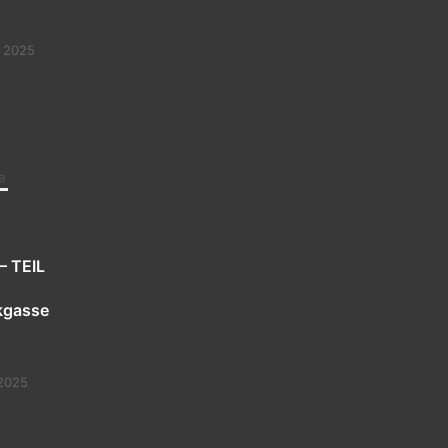
 2025
e
– TEIL
kgasse
2025