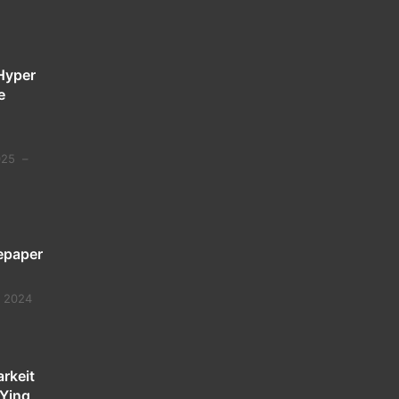
Hyper
e
025
–
epaper
 2024
rkeit
 Ying