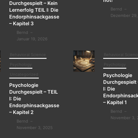
not!
Durchgespielt – Kein
Bernd
–
Lernerfolg TEIL I: Die
Dezember 29,
Endorphinsackgasse
– Kapitel 3
Bernd
–
Januar 19, 2026
Behavioral Science
Behavioral Scienc
Psychology
Psychology
Uncategorized
Psychologie
Durchgespielt 
Psychologie
I: Die
Durchgespielt – TEIL
Endorphinsac
I: Die
– Kapitel 1
Endorphinsackgasse
Bernd
–
– Kapitel 2
November 3, 
Bernd
–
November 3, 2025