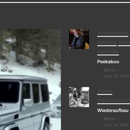
Communications
Marketing
Opini
Psychology
Peekaboo
Bernd
–
Juni 23, 2026
Change
Organisationsent
Wiederaufbau
Bernd
–
Juni 14, 2026