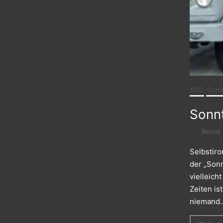
B2C
Comm
Sonn
Bernd
Selbstiro
der „Son
vielleich
Zeiten i
niemand..