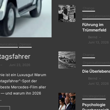
Change
Organisationsent
Führung im
Trümmerfeld
Bernd
–
Juni 13, 2026
unications
Opinion
tagsfahrer
Change
Organisationsent
–
Juni 23, 2026
Die Überleben
nie ist ein Luxusgut Warum
Bernd
–
ntagsfahrer"-Spot der
Juni 12, 2026
t beste Mercedes-Film aller
st — und warum ihn 2026
Uncategorized
.
Psychologie