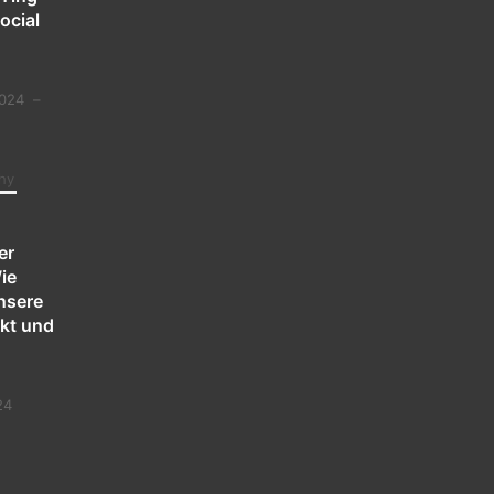
ocial
2024
–
hy
er
ie
nsere
ckt und
24