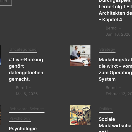
Durchgespielt 
esen
Lernerfolg TEIL
Architekten de
– Kapitel 4
Bernd
–
Juni 10, 2026
Uncategorized
Strategy
# Live-Booking
Marketingstrat
gehört
die wirkt – vo
datengetrieben
zum Operatin
gemacht.
System
Bernd
–
Bernd
–
Mai 6, 2026
Februar 12, 2
Behavioral Science
Politics
Psychology
Soziale
Marktwirtschaf
Psychologie