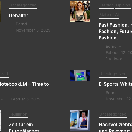
Uncategorized
Fashion
Opinion
State of AI
Gehälter
Bernd
–
Fast Fashion, 
November 3, 2025
Fashion, Futur
Fashion.
Bernd
–
Februar 12, 2
1 Antwort
ized
Uncategorized
NotebookLM – Time to
E-Sports Whit
Bernd
–
November 22,
–
Februar 6, 2025
Feuilleton
Uncategorized
Zeit für ein
Nachvollziehba
Europäisches
und Relevanz: