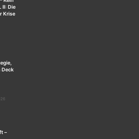
– Kein
 II: Die
r Krise
egie,
m Deck
g
026
t –