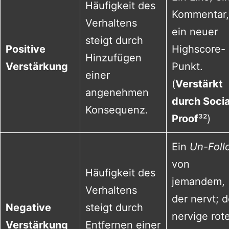
Häufigkeit des
Kommentar,
Verhaltens
ein neuer
steigt durch
Positive
Highscore-
Hinzufügen
Verstärkung
Punkt.
einer
(
Verstärkt
angenehmen
durch Socia
Konsequenz.
Proof
³²)
Ein
Un-Foll
von
Häufigkeit des
jemandem,
Verhaltens
der nervt; d
Negative
steigt durch
nervige rot
Verstärkung
Entfernen einer